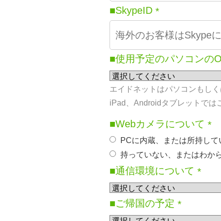
■SkypeID
*
■使用予定のパソコンの
エイドネットはパソコンもしくは
iPad、Androidタブレッ
■Webカメラについて
*
PCに内蔵、または所持して
持っていない、またはわか
■通信環境について
*
■ご帰国の予定
*