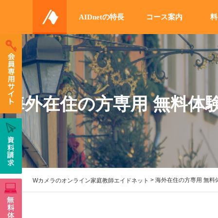
AIDnetの特長
コース案内
料
海外在住の方専用 無料体
>
海外在住の方専用 無料
Wカメラのオンライン家庭教師エイドネット