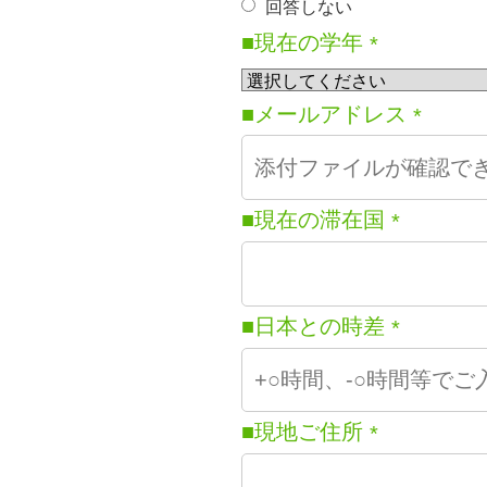
回答しない
■現在の学年
*
■メールアドレス
*
■現在の滞在国
*
■日本との時差
*
■現地ご住所
*