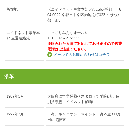
所在地
《エイドネット事業本部／A-cafe併設》 〒6
04-0022 京都市中京区御池之町323 ミサワ京
都ビル5F
エイドネット事業本
にっこりみんなオール5
部 直通連絡先
TEL：075-253-5555
※限られた人員で対応しておりますので営業
電話はご遠慮ください。
メールでのお問い合わせはコチラ
沿革
1987年3月
大阪府にて学習塾ペスタロッチ学院(現：個
別指導塾エイドネット)創業
1992年3月
（有）キャニオン・マインド 資本金300万
円にて設立