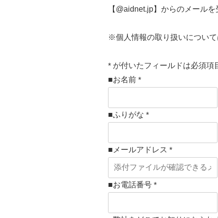
【@aidnet.jp】からのメ
※個人情報の取り扱いについて
が付いたフィールドは必須項
*
■お名前
*
■ふりがな
*
■メールアドレス
*
■お電話番号
*