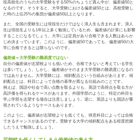
役高校生のうちの大学受験をする50%のちょうど真ん中が、偏差値50と
なるのです。そうすると、大学受験における偏差値50とは、高校受験し
た時の上位25%の集団が偏差値50以上となります。
また、全国の受験生には現役生だけではなく浪人生も含まれます。浪人
生は現役生よりも1年以上多く勉強しているため、偏差値の計算にも影響
することになるでしょう。大学には定員があり合格できる人数はあらか
じめ決まっています。このように、偏差値50であっても、偏差値50の大
学に合格できるとは限らないのです。
偏差値＝大学受験の難易度ではない
自分の偏差値が志望校よりも低いため、合格できないと考えている学生
は多いでしょう。しかし、偏差値がそのまま大学受験の難易度になるの
ではありません。大学受験には、傾斜配点という仕組みがあります。傾
斜配点とは、科目によって合格の基準が異なる仕組みのことです。
例えば、国語や社会で高い点数を取るよりも、英語で高得点を取る方が
高評価を得られるケースがあります。外国学部のように、特定の科目を
学ぶ学部を志望する場合は注意しましょう。逆に、英語よりも国語が重
視されているようなケースもあります。
このように、偏差値が志望校よりも低くても、得意科目によっては合格
できるチャンスがあるのです。受験する大学の傾斜配点をある程度把握
したうえで勉強しましょう。
可能性を低くしてしまう偏差値の考え方