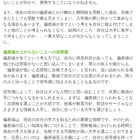
ないことが分かり、後悔することになりかねません。
また、現在の自分の偏差値とかけ離れた難関校を受験した場合、合格で
きたとしても受験で燃え尽きてしまい、入学後の夢に向かって進めなく
なる場合もあります。偏差値が全てという考えを自分に植え付けてしま
うと他のことが考えられなくなり、結局のところ「自分は大学に進学し
て何をしたいのか」、一番大切なことが分からなくなってしまうこと
に。
偏差値が上がらないことへの劣等感
偏差値が全てという考え方では、自分に得意科目があっても、偏差値が
低ければ意味がないと思い込んでしまいます。周りの友人や親からも、
「偏差値が低いと志望校に合格できない」と言われ、追い詰められる場
合があります。偏差値は、数値で自分の立ち位置が示されるため、周り
の人と比べることで劣等感に悩まされることもあるのです。
劣等感によって、自分はダメな人間だと思い込むことで、次第に勉強が
手につかなくなるかもしれません。まずは、偏差値にとらわれることな
く志望校を選ぶことが大切です。校風や教育方針、部活やサークルなど
さまざまな情報を入手し、自分に合っている大学を選びましょう。
偏差値は、現在の自分の学力を知るための重要な指標です。そのため、
偏差値の正しい知識を身につけることで、受験勉強にかけられる時間と
現在の学力を踏まえ、合格できる可能性が高い大学を選ぶことができま
す。注意したいのは、偏差値至上主義によって、自分に劣等感を持って